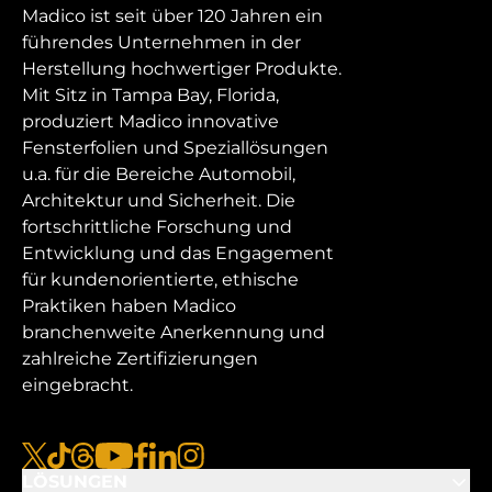
Madico ist seit über 120 Jahren ein
führendes Unternehmen in der
Herstellung hochwertiger Produkte.
Mit Sitz in Tampa Bay, Florida,
produziert Madico innovative
Fensterfolien und Speziallösungen
u.a. für die Bereiche Automobil,
Architektur und Sicherheit. Die
fortschrittliche Forschung und
Entwicklung und das Engagement
für kundenorientierte, ethische
Praktiken haben Madico
branchenweite Anerkennung und
zahlreiche Zertifizierungen
eingebracht.
x
tiktok
Gewinde
youtube
facebook
linkedin
instagram
LÖSUNGEN