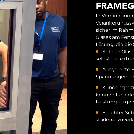
FRAMEG
In Verbindung m
Verankerungssys
sicher im Rahm
Glases am Fens
Lösung, die die
Sichere Glash
selbst bei extr
Ausgereifte 
Spannungen, oh
Kundenspezif
können für jede
Leistung zu gew
Erhöhter Sch
stärkere, zuverl