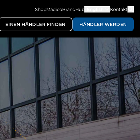
ShopMadico
BrandHub
English
Kontakt
EINEN HÄNDLER FINDEN
HÄNDLER WERDEN