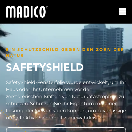
Madico
Nav
EIN SCHUTZSCHILD GEGEN DEN ZORN DER
NATUR
SAFETYSHIELD
SafetyShield-Fensterfolie wurde entwickelt, um Ihr
Haus oder Ihr Unternehmen vor den
zerstörerischen Kräften von Naturkatastrophen zu
schützen. Schützen Sie Ihr Eigentum mit einer
Lösung, der Sie vertrauen können, um zuverlässige
und effektive Sicherheit zu gewährleisten.