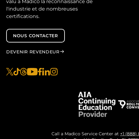
valu à Madico la reconnaissance de
l'industrie et de nombreuses
certifications.
NOUS CONTACTER
DEVENIR REVENDEUR
x
tiktok
fils
youtube
facebook
linkedin
instagram
Call a Madico Service Center at
+1 (888)