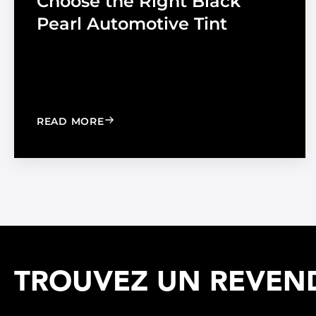
Choose the Right Black
Pearl Automotive Tint
: CHOOSE THE RIGHT BLACK PEARL A
READ MORE
TROUVEZ UN REVEND