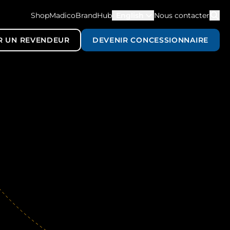
ShopMadico
BrandHub
English
Nous contacter
R UN REVENDEUR
DEVENIR CONCESSIONNAIRE