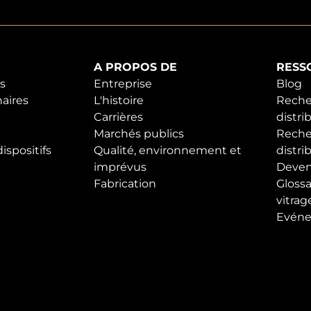
A PROPOS DE
RESS
s
Entreprise
Blog
aires
L'histoire
Reche
Carrières
distri
Marchés publics
Reche
ispositifs
Qualité, environnement et
distri
imprévus
Deveni
Fabrication
Glossa
vitrag
Evén