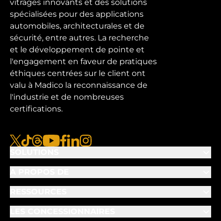
vitrages innovants et des solutions
spécialisées pour des applications
automobiles, architecturales et de
sécurité, entre autres. La recherche
et le développement de pointe et
l'engagement en faveur de pratiques
éthiques centrées sur le client ont
valu à Madico la reconnaissance de
l'industrie et de nombreuses
certifications.
x
tiktok
fils
youtube
facebook
linkedin
instagram
SOLUTIONS
A PROPOS DE
RESSOURCES
LES CONCESSIONNAIRES