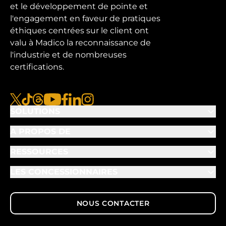
et le développement de pointe et
l'engagement en faveur de pratiques
éthiques centrées sur le client ont
valu à Madico la reconnaissance de
l'industrie et de nombreuses
certifications.
x
tiktok
fils
youtube
facebook
linkedin
instagram
SOLUTIONS
A PROPOS DE
RESSOURCES
LES CONCESSIONNAIRES
NOUS CONTACTER