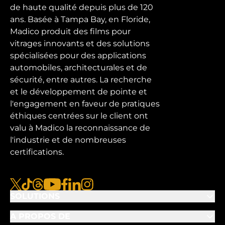
de haute qualité depuis plus de 120
ans. Basée à Tampa Bay, en Floride,
Madico produit des films pour
vitrages innovants et des solutions
spécialisées pour des applications
automobiles, architecturales et de
sécurité, entre autres. La recherche
et le développement de pointe et
l'engagement en faveur de pratiques
éthiques centrées sur le client ont
valu à Madico la reconnaissance de
l'industrie et de nombreuses
certifications.
x
tiktok
fils
youtube
facebook
linkedin
instagram
SOLUTIONS
A PROPOS DE