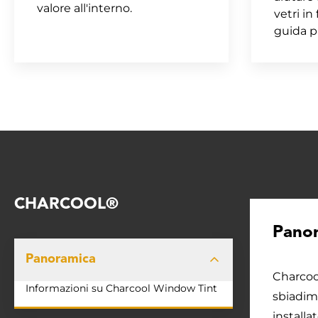
valore all'interno.
vetri in
guida pi
CHARCOOL®
Panor
Panoramica
Charcool
Informazioni su Charcool Window Tint
sbiadime
installa