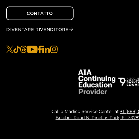
CONTATTO
DIVENTARE RIVENDITORE
x
tiktok
fili
youtube
facebook
linkedin
instagram
Call a Madico Service Center at
+1 (888)
Belcher Road N. Pinellas Park, FL 337