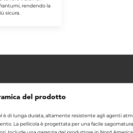
 frantumi, rendendo la
ù sicura.
amica del prodotto
 è di lunga durata, altamente resistente agli agenti atmo
nto. La pellicola è progettata per una facile sagomatura d
tori. Include una garanzia del produttore in Nord America