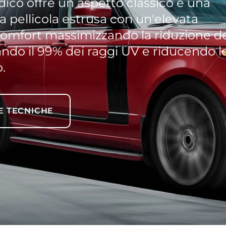
dico offre un aspetto classico e una
a pellicola estrusa con un'elevata
 comfort massimizzando la riduzione d
ando il 99% dei raggi UV e riducendo l
.
E TECNICHE