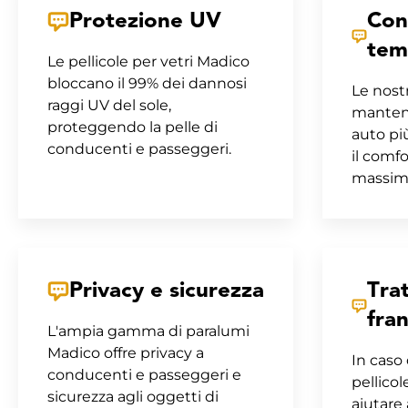
Protezione UV
Cont
tem
Le pellicole per vetri Madico
bloccano il 99% dei dannosi
Le nostr
raggi UV del sole,
manteng
proteggendo la pelle di
auto pi
conducenti e passeggeri.
il comfo
massima
Privacy e sicurezza
Trat
fra
L'ampia gamma di paralumi
Madico offre privacy a
In caso 
conducenti e passeggeri e
pellicol
sicurezza agli oggetti di
aiutare