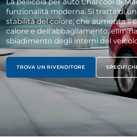
La pellicola per auto Charcool di Ma
funzionalità moderna. Si tratta di un
stabilità del colore, che aumenta il
calore e dell'abbagliamento, elimin
sbiadimento degli interni del veicolo
TROVA UN RIVENDITORE
SPECIFICH