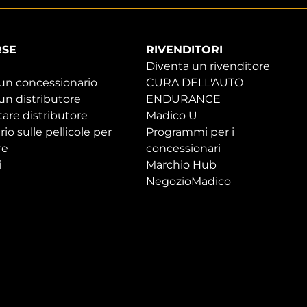
RSE
RIVENDITORI
Diventa un rivenditore
 un concessionario
CURA DELL'AUTO
un distributore
ENDURANCE
are distributore
Madico U
rio sulle pellicole per
Programmi per i
re
concessionari
i
Marchio Hub
NegozioMadico