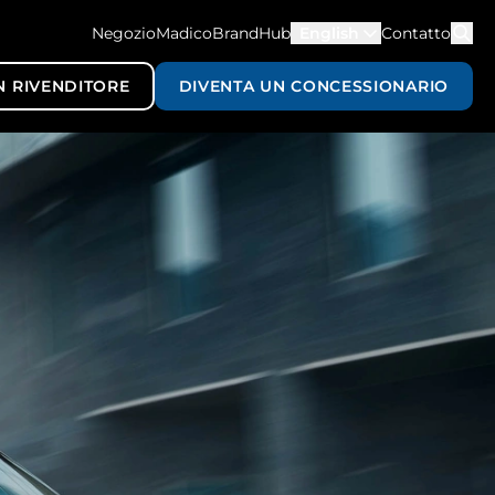
NegozioMadico
BrandHub
English
Contatto
N RIVENDITORE
DIVENTA UN CONCESSIONARIO