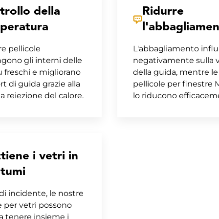
rollo della
Ridurre
peratura
l'abbagliame
e pellicole
L'abbagliamento influ
ono gli interni delle
negativamente sulla vi
ù freschi e migliorano
della guida, mentre le
rt di guida grazie alla
pellicole per finestre
 reiezione del calore.
lo riducono efficacem
tiene i vetri in
ntumi
di incidente, le nostre
e per vetri possono
 a tenere insieme i