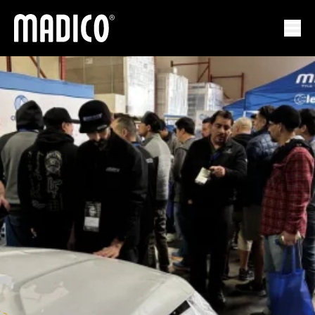
Madico
Apri