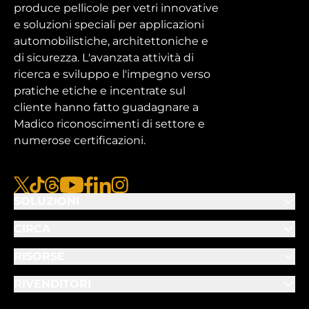
produce pellicole per vetri innovative
e soluzioni speciali per applicazioni
automobilistiche, architettoniche e
di sicurezza. L'avanzata attività di
ricerca e sviluppo e l'impegno verso
pratiche etiche e incentrate sul
cliente hanno fatto guadagnare a
Madico riconoscimenti di settore e
numerose certificazioni.
x
tiktok
fili
youtube
facebook
linkedin
instagram
SOLUZIONI
CIRCA
RISORSE
RIVENDITORI