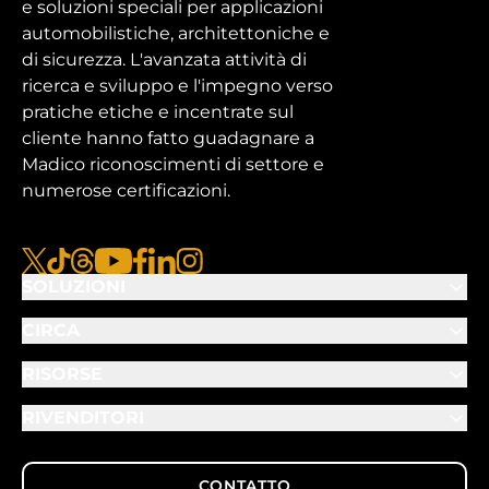
e soluzioni speciali per applicazioni
automobilistiche, architettoniche e
di sicurezza. L'avanzata attività di
ricerca e sviluppo e l'impegno verso
pratiche etiche e incentrate sul
cliente hanno fatto guadagnare a
Madico riconoscimenti di settore e
numerose certificazioni.
x
tiktok
fili
youtube
facebook
linkedin
instagram
SOLUZIONI
CIRCA
RISORSE
RIVENDITORI
CONTATTO