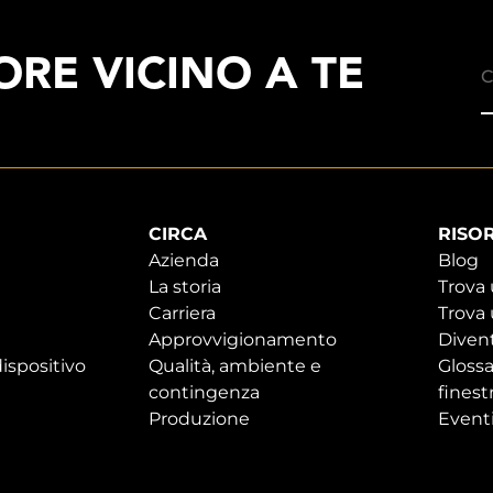
RE VICINO A TE
CIRCA
RISO
Azienda
Blog
La storia
Trova
Carriera
Trova 
Approvvigionamento
Divent
ispositivo
Qualità, ambiente e
Glossa
contingenza
finest
Produzione
Event