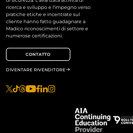
di sicurezza. L'avanzata attività di
ricerca e sviluppo e l'impegno verso
pratiche etiche e incentrate sul
cliente hanno fatto guadagnare a
Madico riconoscimenti di settore e
numerose certificazioni.
CONTATTO
DIVENTARE RIVENDITORE
x
tiktok
fili
youtube
facebook
linkedin
instagram