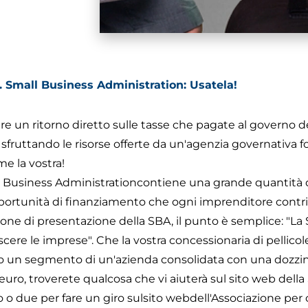
. Small Business Administration: Usatela!
e un ritorno diretto sulle tasse che pagate al governo d
, sfruttando le risorse offerte da un'agenzia governativ
e la vostra!
ll Business Administration
contiene una grande quantità d
opportunità di finanziamento che ogni imprenditore con
ione
di presentazione della SBA, il punto è semplice: "La 
escere le imprese". Che la vostra concessionaria di pellicole
o un segmento di un'azienda consolidata con una dozzin
 euro, troverete qualcosa che vi aiuterà sul sito web della
o o due per fare un giro sul
sito web
dell'Associazione per