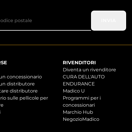
INVIA
RSE
RIVENDITORI
Diventa un rivenditore
 un concessionario
CURA DELL'AUTO
un distributore
ENDURANCE
are distributore
Madico U
rio sulle pellicole per
Programmi per i
re
concessionari
i
Marchio Hub
NegozioMadico