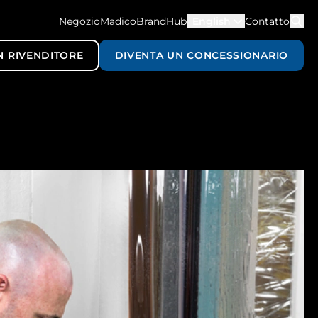
NegozioMadico
BrandHub
English
Contatto
N RIVENDITORE
DIVENTA UN CONCESSIONARIO