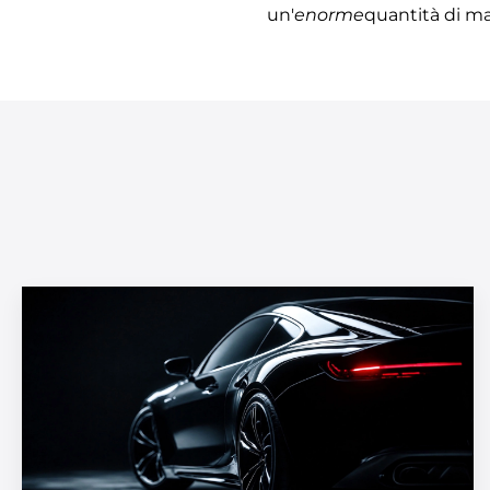
un'
enorme
quantità di ma