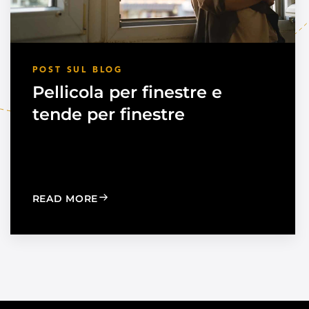
POST SUL BLOG
Pellicola per finestre e
tende per finestre
TION TO STRENGTHEN DEALER SUPPORT AND REGIONAL
: WINDOW FILM VS. WINDOW SHADES
READ MORE