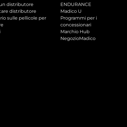
un distributore
ENDURANCE
are distributore
Madico U
rio sulle pellicole per
Programmi per i
re
concessionari
i
Marchio Hub
NegozioMadico