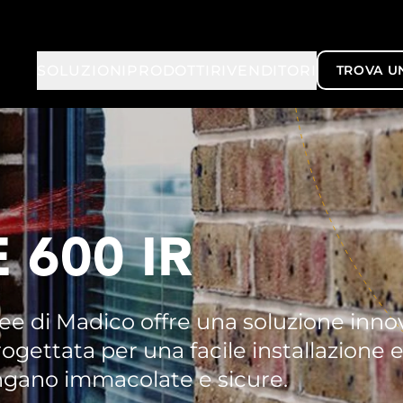
SOLUZIONI
PRODOTTI
RIVENDITORI
TROVA U
 600 IR
 Free di Madico offre una soluzione inn
rogettata per una facile installazione e
angano immacolate e sicure.