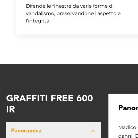
Difende le finestre da varie forme di
vandalismo, preservandone l'aspetto e
l'integrità.
GRAFFITI FREE 600
Panor
IR
Madico G
Panoramica
danni. Q