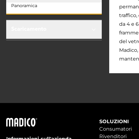
Panoramica
permanen
traffico
da 4 e 6
Scaricamento
framment
del vetr
Madico, 
mantener
Madico
SOLUZIONI
Consumatori
Rivenditori
Informazioni sull'azienda