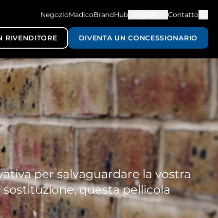
NegozioMadico
BrandHub
English
Contatto
N RIVENDITORE
DIVENTA UN CONCESSIONARIO
ovativa per salvaguardare la vostra
 sostituzione, questa pellicola