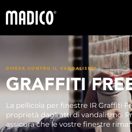
Madico
DIFESA CONTRO IL VANDALISMO
GRAFFITI FREE
La pellicola per finestre IR Graffiti
proprietà dagli atti di vandalismo. P
assicura che le vostre finestre rim