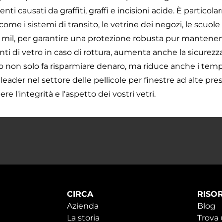
ti causati da graffiti, graffi e incisioni acide. È partico
, come i sistemi di transito, le vetrine dei negozi, le scuole
 mil, per garantire una protezione robusta pur mantenend
i di vetro in caso di rottura, aumenta anche la sicurezz
o non solo fa risparmiare denaro, ma riduce anche i temp
leader nel settore delle pellicole per finestre ad alte prest
e l'integrità e l'aspetto dei vostri vetri.
CIRCA
RISO
Azienda
Blog
La storia
Trova