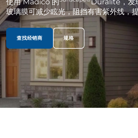
使用 Madico 的
Duralit
玻璃膜可减少眩光，阻挡有害紫外线，
查找经销商
规格