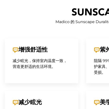
SUNSC
Madico 的 Sunscap
增强舒适性
紫
减少眩光，保持室内温度一致，
阻隔 9
营造更舒适的生活环境。
护家具
受损。
减少眩光
美