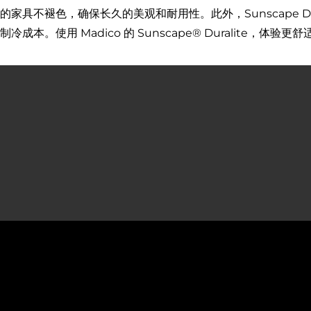
的家具不褪色，确保长久的美观和耐用性。此外，Sunscape D
冷成本。使用 Madico 的 Sunscape® Duralite，体