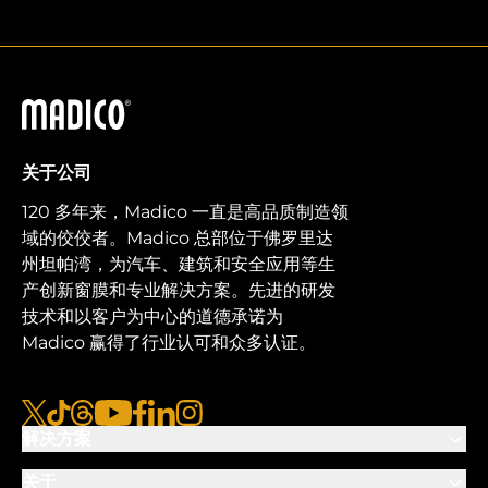
马迪科
关于公司
120 多年来，Madico 一直是高品质制造领
域的佼佼者。Madico 总部位于佛罗里达
州坦帕湾，为汽车、建筑和安全应用等生
产创新窗膜和专业解决方案。先进的研发
技术和以客户为中心的道德承诺为
Madico 赢得了行业认可和众多认证。
x
tiktok
线程
视频
脸书
链接
图集
解决方案
关于