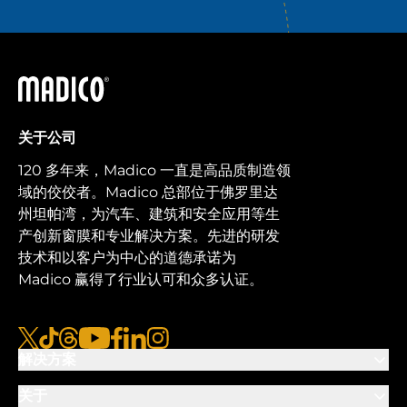
马迪科
关于公司
120 多年来，Madico 一直是高品质制造领
域的佼佼者。Madico 总部位于佛罗里达
州坦帕湾，为汽车、建筑和安全应用等生
产创新窗膜和专业解决方案。先进的研发
技术和以客户为中心的道德承诺为
Madico 赢得了行业认可和众多认证。
x
tiktok
线程
视频
脸书
链接
图集
解决方案
关于