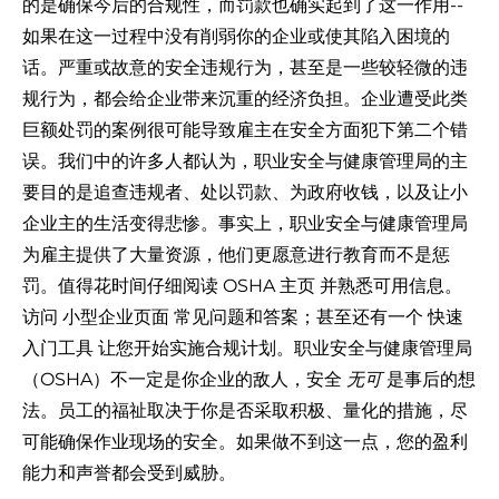
的是确保今后的合规性，而罚款也确实起到了这一作用--
如果在这一过程中没有削弱你的企业或使其陷入困境的
话。严重或故意的安全违规行为，甚至是一些较轻微的违
规行为，都会给企业带来沉重的经济负担。企业遭受此类
巨额处罚的案例很可能导致雇主在安全方面犯下第二个错
误。我们中的许多人都认为，职业安全与健康管理局的主
要目的是追查违规者、处以罚款、为政府收钱，以及让小
企业主的生活变得悲惨。事实上，职业安全与健康管理局
为雇主提供了大量资源，他们更愿意进行教育而不是惩
罚。值得花时间仔细阅读
OSHA 主页
并熟悉可用信息。
访问
小型企业页面
常见问题和答案；甚至还有一个
快速
入门工具
让您开始实施合规计划。职业安全与健康管理局
（OSHA）不一定是你企业的敌人，安全
无可
是事后的想
法。员工的福祉取决于你是否采取积极、量化的措施，尽
可能确保作业现场的安全。如果做不到这一点，您的盈利
能力和声誉都会受到威胁。