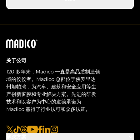
马迪科
关于公司
120 多年来，Madico 一直是高品质制造领
域的佼佼者。Madico 总部位于佛罗里达
州坦帕湾，为汽车、建筑和安全应用等生
产创新窗膜和专业解决方案。先进的研发
技术和以客户为中心的道德承诺为
Madico 赢得了行业认可和众多认证。
x
tiktok
线程
视频
脸书
链接
图集
解决方案