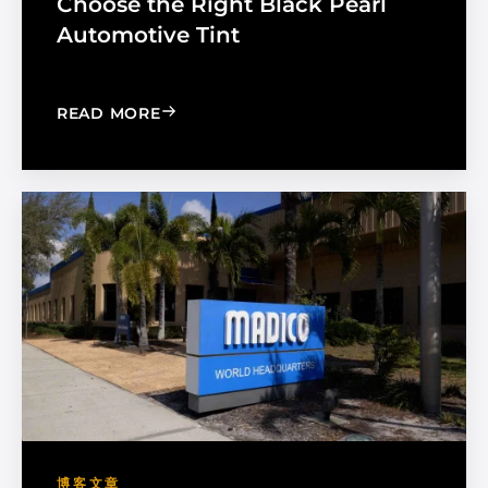
Choose the Right Black Pearl
Automotive Tint
: CHOOSE THE RIGHT BLACK PEARL A
READ MORE
博客文章