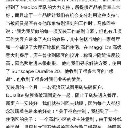
得到了 Madico 团队的大力支持，所提供产品的质量非常
好，而且忠于一个品牌让我们有机会充分利用这种支持"。
当被问及是否有令他印象特别深刻的工作时，马修回答
说："我为我所做的每一项安装工作感到自豪，但也有几项
工作为客户带来了杰出的效果，其中包括当地的一家餐厅
和一个铺设了大理石地板的高档住宅。在 Maggi D's 高级
意大利餐厅，店主曾收到顾客的投诉，称窗户附近温度较
高，阳光照射进来很刺眼。 他向我们寻求解决方案，使用
了 Sunscape Duralite 20。他收到了很多常客的 "感
谢"，也收到了很多对我们业务的赞美。
安装后约一个月，一名流浪汉试图用砖头砸窗户。
Duralite 贴膜将玻璃固定在一起，阻止了砖块进入餐厅。
新窗户一安装好，我们就被叫回去贴膜，因为每个人都想
念玻璃着色带来的好处！" 关于褪色控制，我想到了一个
住宅区的例子："一个高档小区的业主注意到，由于紫外线
的照射，贯穿其大理石地板的蓝色纹路已经褪色。 他联系