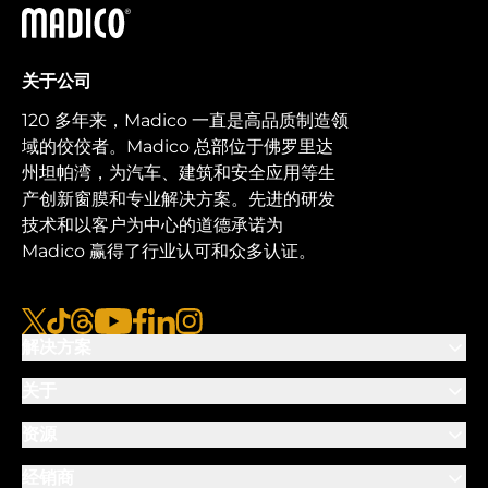
马迪科
关于公司
120 多年来，Madico 一直是高品质制造领
域的佼佼者。Madico 总部位于佛罗里达
州坦帕湾，为汽车、建筑和安全应用等生
产创新窗膜和专业解决方案。先进的研发
技术和以客户为中心的道德承诺为
Madico 赢得了行业认可和众多认证。
x
tiktok
线程
视频
脸书
链接
图集
解决方案
关于
资源
经销商