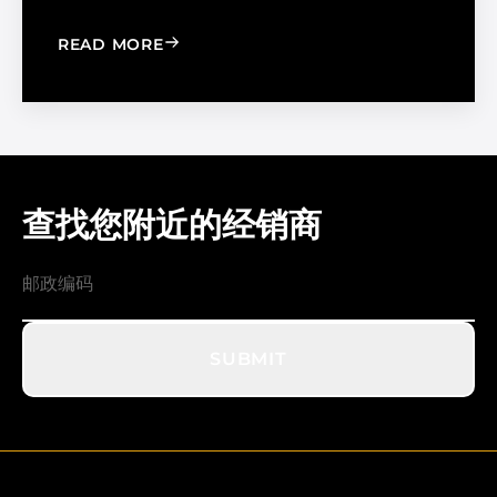
: WINDOW FILM VS. WINDOW SHADE
READ MORE
查找您附近的经销商
SUBMIT