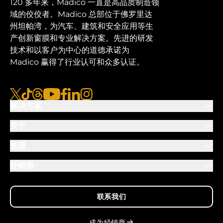
120 多年来，Madico 一直是高品质制造领
域的佼佼者。Madico 总部位于佛罗里达
州坦帕湾，为汽车、建筑和安全应用等生
产创新窗膜和专业解决方案。先进的研发
技术和以客户为中心的道德承诺为
Madico 赢得了行业认可和众多认证。
x
tiktok
线程
视频
脸书
链接
图集
解决方案
关于
资源
经销商
联系我们
成为经销商