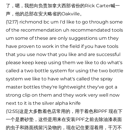
了，嗯，我想向负责加拿大西部省份的Rick Carter喊一
声，他的总部在安大略省的Oakville。
(12:17) richmond bc um I'd like to go through some
of the recommendation uh recommendated tools
um some of these are only suggestions um they
have proven to work in the field if you have tools
that you use now that you like and are successful
please keep keep using them we like to do what's
called a two bottle system for using the two bottle
system we like to have what's called the spray
master bottles they're lightweight they've got a
strong clip on them and they work very well now
next to it is the silver alpha knife
(12:55)这是大多数着色店常用的，用于着色和PPF 现在下
一个是磨砂垫，这些是用来在安装PPF之前去除油漆表面
的虫子和路面残留污染物的，现在记住要湿着用，千万不