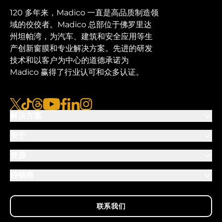
120 多年来，Madico 一直是高品质制造领
域的佼佼者。Madico 总部位于佛罗里达
州坦帕湾，为汽车、建筑和安全应用等生
产创新窗膜和专业解决方案。先进的研发
技术和以客户为中心的道德承诺为
Madico 赢得了行业认可和众多认证。
x
tiktok
线程
视频
脸书
链接
图集
解决方案
关于
资源
经销商
联系我们