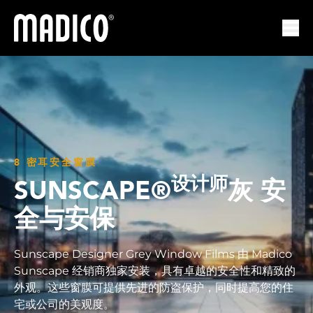
马迪科
打开
8 密耳安全窗膜
设计师
SUNSCAPE®
灰 安
全与安保
Sunscape Designer Grey Window Films 由 Madico
Sunscape 经销商独家安装，具有卓越的安全性和精致的
外观。这些窗膜可提供先进的防盗保护，同时提高您的住
宅或公司的美观度。