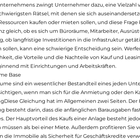
unternehmens zwingt Unternehmer dazu, eine Vielzahl 
hwierigsten Rätsel, mit denen sie sich auseinandersetze
Ressourcen kaufen oder mieten sollen, und diese Frage b
 gleich, ob es sich um Büroräume, Mitarbeiter, Ausrüs
, ob langfristige Investitionen in die Infrastruktur getä
n sollen, kann eine schwierige Entscheidung sein. Werf
chkeit, die Vorteile und die Nachteile von Kauf und Leasin
innend mit Einrichtungen und Arbeitskräften.
ome Base
ume sind ein wesentlicher Bestandteil eines jeden Unt
sichtigen, wenn man sich für die Anmietung oder den K
ng
Diese Gleichung hat im Allgemeinen zwei Seiten. Der 
ng besteht darin, dass die anfänglichen Barausgaben fas
. Der Hauptvorteil des Kaufs einer Anlage besteht jedoc
en müssen als bei einer Miete. Außerdem profitieren Sie
die Immobilie als Sicherheit für Geschäftskredite ve