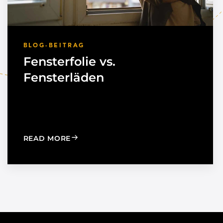
BLOG-BEITRAG
Fensterfolie vs.
Fensterläden
TION TO STRENGTHEN DEALER SUPPORT AND REGIONAL
: WINDOW FILM VS. WINDOW SHADES
READ MORE