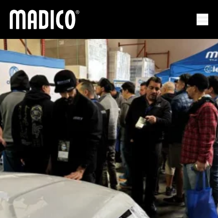
Madico
Ouvr