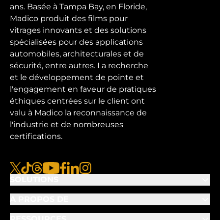
ans. Basée à Tampa Bay, en Floride,
Madico produit des films pour
vitrages innovants et des solutions
spécialisées pour des applications
automobiles, architecturales et de
sécurité, entre autres. La recherche
et le développement de pointe et
l'engagement en faveur de pratiques
éthiques centrées sur le client ont
valu à Madico la reconnaissance de
l'industrie et de nombreuses
certifications.
x
tiktok
fils
youtube
facebook
linkedin
instagram
SOLUTIONS
A PROPOS DE
RESSOURCES