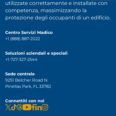
utilizzate correttamente e installate con
competenza, massimizzando la
protezione degli occupanti di un edificio.
Centro Servizi Madico
+1 (888) 887-2022
Soluzioni aziendali e speciali
+1-727-327-2544
Sede centrale
9251 Belcher Road N.
Pinellas Park, FL 33782
Connettiti con noi
x
tiktok
fili
youtube
facebook
linkedin
instagram