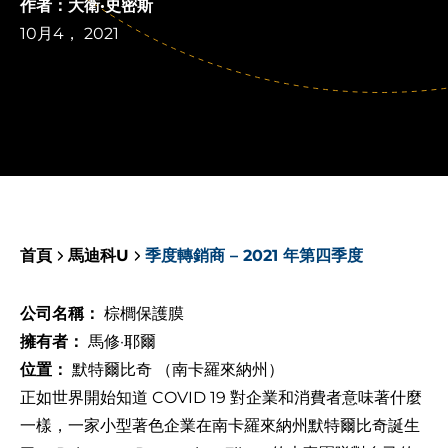
作者：大衛·史密斯
10月4， 2021
首頁
馬迪科U
季度轉銷商 – 2021 年第四季度
公司名稱：
棕櫚保護膜
擁有者：
馬修·耶爾
位置：
默特爾比奇 （南卡羅來納州）
正如世界開始知道 COVID 19 對企業和消費者意味著什麼
一樣，一家小型著色企業在南卡羅來納州默特爾比奇誕生