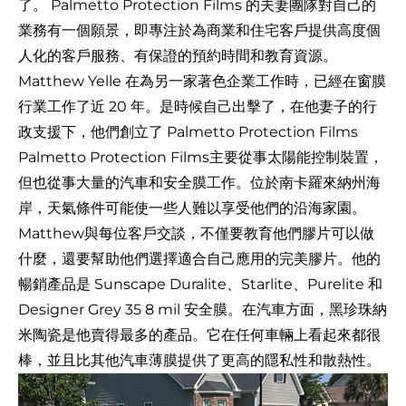
了。
Palmetto Protection Films
的夫妻團隊對自己的
業務有一個願景，即專注於為商業和住宅客戶提供高度個
人化的客戶服務、有保證的預約時間和教育資源。
Matthew Yelle 在為另一家著色企業工作時，已經在窗膜
行業工作了近 20 年。是時候自己出擊了，在他妻子的行
政支援下，他們創立了 Palmetto Protection Films
Palmetto Protection Films主要從事太陽能控制裝置，
但也從事大量的汽車和安全膜工作。位於南卡羅來納州海
岸，天氣條件可能使一些人難以享受他們的沿海家園。
Matthew與每位客戶交談，不僅要教育他們膠片可以做
什麼，還要幫助他們選擇適合自己應用的完美膠片。他的
暢銷產品是 Sunscape Duralite、Starlite、Purelite 和
Designer Grey 35 8 mil 安全膜。在汽車方面，黑珍珠納
米陶瓷是他賣得最多的產品。它在任何車輛上看起來都很
棒，並且比其他汽車薄膜提供了更高的隱私性和散熱性。