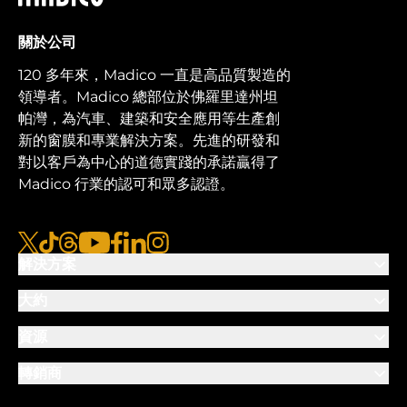
關於公司
120 多年來，Madico 一直是高品質製造的
領導者。Madico 總部位於佛羅里達州坦
帕灣，為汽車、建築和安全應用等生產創
新的窗膜和專業解決方案。先進的研發和
對以客戶為中心的道德實踐的承諾贏得了
Madico 行業的認可和眾多認證。
x
抖音
線程
優酷
臉書
LinkedIn
Instagram的
解決方案
大約
資源
轉銷商