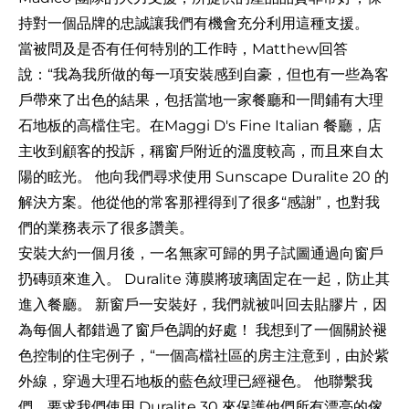
持對一個品牌的忠誠讓我們有機會充分利用這種支援。
當被問及是否有任何特別的工作時，Matthew回答
說：“我為我所做的每一項安裝感到自豪，但也有一些為客
戶帶來了出色的結果，包括當地一家餐廳和一間鋪有大理
石地板的高檔住宅。在Maggi D's Fine Italian 餐廳，店
主收到顧客的投訴，稱窗戶附近的溫度較高，而且來自太
陽的眩光。 他向我們尋求使用 Sunscape Duralite 20 的
解決方案。他從他的常客那裡得到了很多“感謝”，也對我
們的業務表示了很多讚美。
安裝大約一個月後，一名無家可歸的男子試圖通過向窗戶
扔磚頭來進入。 Duralite 薄膜將玻璃固定在一起，防止其
進入餐廳。 新窗戶一安裝好，我們就被叫回去貼膠片，因
為每個人都錯過了窗戶色調的好處！ 我想到了一個關於褪
色控制的住宅例子，“一個高檔社區的房主注意到，由於紫
外線，穿過大理石地板的藍色紋理已經褪色。 他聯繫我
們，要求我們使用 Duralite 30 來保護他們所有漂亮的傢