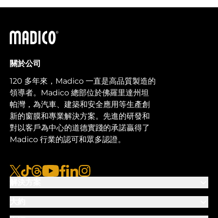
馬迪科
關於公司
120 多年來，Madico 一直是高品質製造的
領導者。Madico 總部位於佛羅里達州坦
帕灣，為汽車、建築和安全應用等生產創
新的窗膜和專業解決方案。先進的研發和
對以客戶為中心的道德實踐的承諾贏得了
Madico 行業的認可和眾多認證。
x
抖音
線程
優酷
臉書
LinkedIn
Instagram的
解決方案
大約