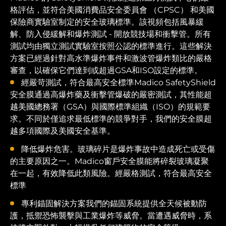
格評估，並符合美國消費品安全委員會 （CPSC） 和美國
保險商實驗室制定的安全玻璃標準。該視頻包括風暴緩
解、防入侵緩解和爆炸測試 - 開放競技場和衝擊管。所有
測試均由獨立測試實驗室按照公認的標準進行。這些解決
方案已經過針對高水準爆炸事件和激波管爆炸類比的嚴格
審查，以確保它們達到或超過GSA和ISO設定的標準。
經嚴苛測試，符合最高安全標準Madico SafetyShield
安全膜通過高爆炸藥及衝擊管爆破的嚴密測試，其性能超
越美國總務署（GSA）與國際標準組織（ISO）的規範要
求。不同於僅追求最低標準的競爭對手，我們的安全膜超
越多項國際及美國安全基準。
降低爆炸危害。玻璃碎片是爆炸事故中造成死亡或受傷
的主要原因之一。Madico窗戶安全膜能將碎裂玻璃凝聚
在一起，有效降低此類風險。經嚴格測試，符合最高安全
標準
專利錨固解決方案我們的錨固系統提供全天候被動防
護，抵禦恐怖襲擊與工業爆炸等威脅。當遭遇威脅時，系