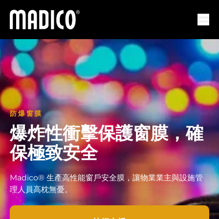
馬迪科
打開
防爆窗膜
爆炸性衝擊保護窗膜，確
保極致安全
Madico® 生產高性能窗戶安全膜，讓物業業主與設施管
理人員高枕無憂。