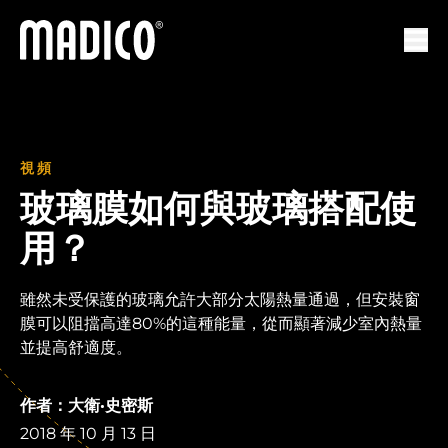
馬迪科
打開
視頻
玻璃膜如何與玻璃搭配使
用？
雖然未受保護的玻璃允許大部分太陽熱量通過，但安裝窗
膜可以阻擋高達80%的這種能量，從而顯著減少室內熱量
並提高舒適度。
作者：大衛·史密斯
2018 年 10 月 13 日