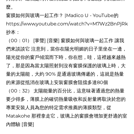
麼。
窗膜如何與玻璃一起工作？ |Madico U - YouTube的
https://www.youtube.com/watch?v=M7Wz2BnPjRk
抄本：
（00：01） [掌聲] [音樂] 窗膜如何與玻璃一起工作 讓我
們來談談它 注意到，當你在陽光明媚的日子里坐在一邊，
陽光從你的窗戶傾瀉而下時，你在想，哇，這裡越來越熱
了，那是因為當太陽照射到沒有窗膜保護的玻璃上時，大
量的太陽能，大約 90% 是通過玻璃傳遞的，這就是熱量
的來源從抵消在玻璃上安裝窗膜會阻擋多達80個
（00：32） 太陽能量的百分比，這意味著通過您的熱量
要少得多，薄膜上的確切熱量吸收和反射量將取決於您的
專業安裝人員為您的特定需求推薦的薄膜類型，從
Matakohe 那裡拿走它，玻璃上的窗膜會增加更舒適的室
內體驗 [音樂]