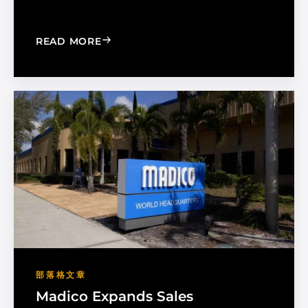
: CHOOSE THE RIGHT BLACK PEARL A
READ MORE
部落格文章
Madico Expands Sales