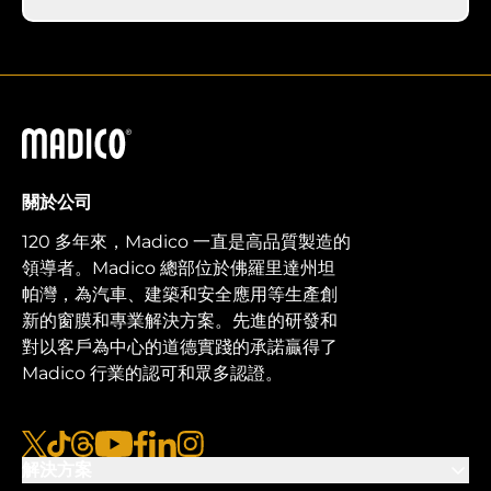
馬迪科
關於公司
120 多年來，Madico 一直是高品質製造的
領導者。Madico 總部位於佛羅里達州坦
帕灣，為汽車、建築和安全應用等生產創
新的窗膜和專業解決方案。先進的研發和
對以客戶為中心的道德實踐的承諾贏得了
Madico 行業的認可和眾多認證。
x
抖音
線程
優酷
臉書
LinkedIn
Instagram的
解決方案