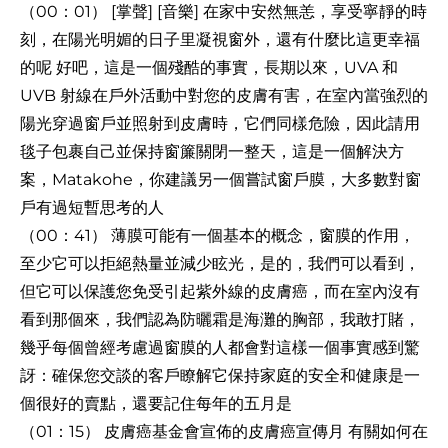
（00：01） [掌聲] [音樂] 在家中安然無恙，享受寧靜的時
刻，在陽光明媚的日子里凝視窗外，還有什麼比這更幸福
的呢 好吧，這是一個殘酷的事實，長期以來，UVA 和
UVB 射線在戶外活動中對您的皮膚有害，在室內當強烈的
陽光穿過窗戶並照射到皮膚時，它們同樣危險，因此請用
毯子包裹自己並保持窗簾關閉一整天，這是一個解決方
案，Matakohe，你建議另一個嘗試窗戶膜，大多數對窗
戶有過短暫思考的人
（00：41） 薄膜可能有一個基本的概念，窗膜的作用，
至少它可以拒絕熱量並減少眩光，是的，我們可以看到，
但它可以保護您免受引起紫外線的皮膚癌，而在室內沒有
看到那個來，我們認為防曬霜是海灘的胸部，我敢打賭，
幾乎每個曾經考慮過窗膜的人都會對這樣一個事實感到驚
訝：確保您交談的客戶瞭解它保持家庭的安全和健康是一
個很好的賣點，還要記住每年的五月是
（01：15） 皮膚癌基金會宣佈的皮膚癌宣傳月 有關如何在