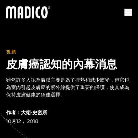
馬迪科
打開
視頻
皮膚癌認知的內幕消息
雖然許多人認為窗膜主要是為了排熱和減少眩光，但它也
為室內引起皮膚癌的紫外線提供了重要的保護，使其成為
保持皮膚健康的絕佳選擇。
作者：大衛·史密斯
10月12， 2018