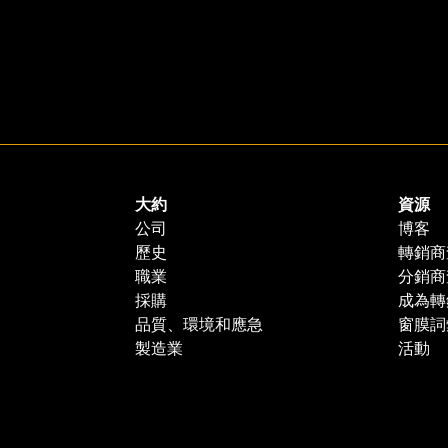
大約
資源
公司
博客
歷史
轉銷商
職業
分銷商
採購
成為轉
品質、環境和應急
窗膜詞
製造業
活動