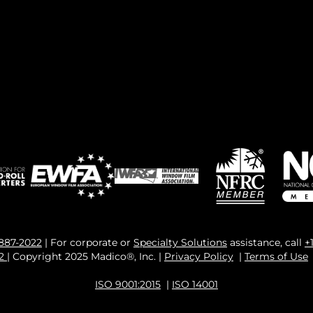
 887-2022
| For corporate or
Specialty Solutions
assistance, call
+
82
| Copyright 2025 Madico®, Inc. |
Privacy Policy
|
Terms of Use
ISO 9001:2015
|
ISO 14001