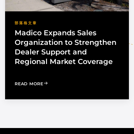
部落格文章
Madico Expands Sales
Organization to Strengthen
Dealer Support and
Regional Market Coverage
UTOMOTIVE TINT
: MADICO EXPANDS SALES ORGANIZA
READ MORE