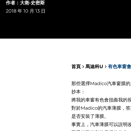
作者：大衛·史密斯
2018 年 10 月 13 日
首頁
馬迪科U
有色車窗
那些選擇Madico汽車窗
抄本：
將我的車窗有色會扭曲我的
對於Madico的汽車薄膜，
是否安裝了薄膜。
事實上，汽車薄膜可以説明