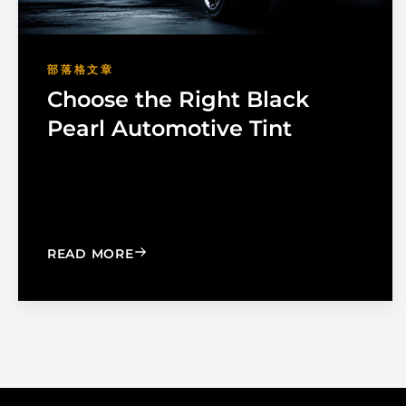
部落格文章
Choose the Right Black
Pearl Automotive Tint
: CHOOSE THE RIGHT BLACK PEARL A
READ MORE