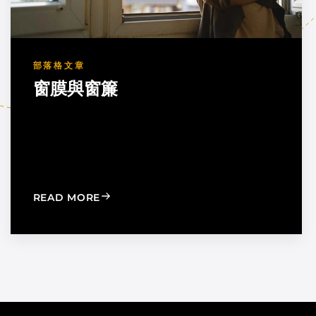
部落格文章
窗膜與窗簾
TION TO STRENGTHEN DEALER SUPPORT AND REGIONAL
: WINDOW FILM VS. WINDOW SHADES
READ MORE