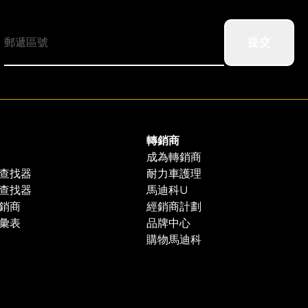
提交
轉銷商
成為轉銷商
查找器
耐力車護理
查找器
馬迪科U
銷商
經銷商計劃
彙表
品牌中心
購物馬迪科