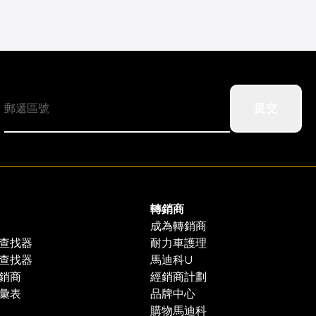
提交
轉銷商
成為轉銷商
查找器
耐力車護理
查找器
馬迪科U
銷商
經銷商計劃
彙表
品牌中心
購物馬迪科