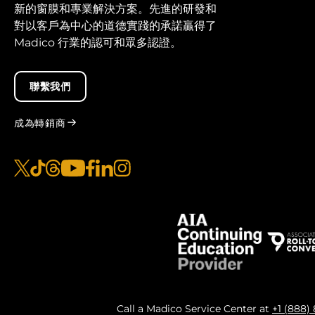
新的窗膜和專業解決方案。先進的研發和
對以客戶為中心的道德實踐的承諾贏得了
Madico 行業的認可和眾多認證。
聯繫我們
成為轉銷商
x
抖音
線程
優酷
臉書
LinkedIn
Instagram的
Call a Madico Service Center at
+1 (888)