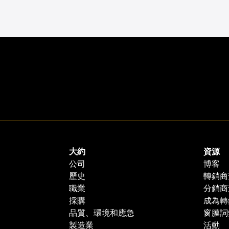
大約
資源
公司
博客
歷史
轉銷商
職業
分銷商
採購
成為轉
品質、環境和應急
窗膜詞
製造業
活動