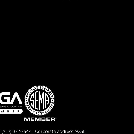
1 (727) 327-2544
| Corporate address:
9251