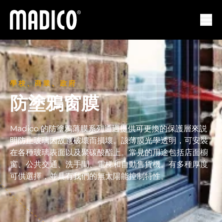
馬迪科
打開
學校、商業、政府
防塗鴉窗膜
Madico 的防塗鴉薄膜系列通過提供可更換的保護層來説
明防止玻璃因故意破壞而損壞。該薄膜光學透明，可安裝
在各種玻璃表面以及聚碳酸酯上。常見的用途包括店面櫥
窗、公共交通、洗手間、電梯和自動售貨機。有多種厚度
可供選擇，並具有我們的無太陽能控制特性。