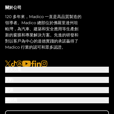
關於公司
120 多年來，Madico 一直是高品質製造的
領導者。Madico 總部位於佛羅里達州坦
帕灣，為汽車、建築和安全應用等生產創
新的窗膜和專業解決方案。先進的研發和
對以客戶為中心的道德實踐的承諾贏得了
Madico 行業的認可和眾多認證。
x
抖音
線程
優酷
臉書
LinkedIn
Instagram的
解決方案
大約
資源
轉銷商