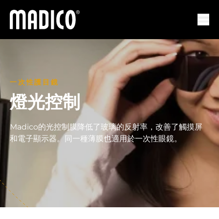
馬迪科
打開
一次性護目鏡
燈光控制
Madico的光控制膜降低了玻璃的反射率，改善了觸摸屏
和電子顯示器。同一種薄膜也適用於一次性眼鏡。