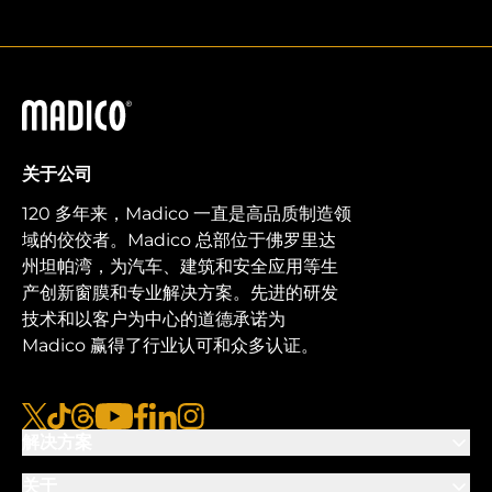
马迪科
关于公司
120 多年来，Madico 一直是高品质制造领
域的佼佼者。Madico 总部位于佛罗里达
州坦帕湾，为汽车、建筑和安全应用等生
产创新窗膜和专业解决方案。先进的研发
技术和以客户为中心的道德承诺为
Madico 赢得了行业认可和众多认证。
x
tiktok
线程
视频
脸书
链接
图集
解决方案
关于