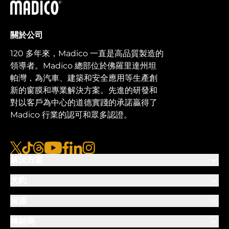
馬迪科
關於公司
120 多年來，Madico 一直是高品質製造的
領導者。Madico 總部位於佛羅里達州坦
帕灣，為汽車、建築和安全應用等生產創
新的窗膜和專業解決方案。先進的研發和
對以客戶為中心的道德實踐的承諾贏得了
Madico 行業的認可和眾多認證。
x
抖音
線程
優酷
臉書
LinkedIn
Instagram的
解決方案
大約
資源
轉銷商