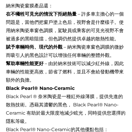
納米陶瓷窗膜產品還：
在不犧牲可見光的情況下拒絕熱量
– 許多車主擔心的一個
問題是，當他們把窗戶塗上色后，視野會是什麼樣子。使
用納米陶瓷車窗色調膜，駕駛員或乘客的可見光視野不會
被過多的黑暗阻擋，但色調仍然提供卓越的散熱性能。
賦予車輛時尚、現代的外觀
– 納米陶瓷車窗色調膜的微妙
而吸引人的黑色設計可以增強任何車輛的整體外觀。
幫助車輛性能更好
– 由於納米技術可以減少紅外線，因此
車輛的性能更高效，節省了燃料，並且不會給發動機帶來
額外的負擔。
Black Pearl® Nano-Ceramic
Black Pearl ® 奈米陶瓷是一種紅外線薄膜，提供先進的
散熱技術。憑藉其濃鬱的黑色， Black Pearl® Nano-
Ceramic 有助於最大限度地減少眩光，同時提供您選擇的
隱私等級。
Black Pearl® Nano-Ceramic的其他優點
包括：