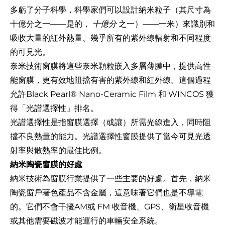
多虧了分子科學，科學家們可以設計納米粒子（其尺寸為
十億分之一——是的，
十億分
之一）——一米）來識別和
吸收大量的紅外熱量、幾乎所有的紫外線輻射和不同程度
的可見光。
奈米技術窗膜將這些奈米顆粒嵌入多層薄膜中，提供高性
能窗膜，更有效地阻擋有害的紫外線和紅外線。這個過程
允許Black Pearl® Nano-Ceramic Film 和 WINCOS 獲
得「光譜選擇性」排名。
光譜選擇性是指窗膜選擇（或讓）所需光線進入，同時阻
擋不良熱量的能力。光譜選擇性窗膜提供了當今可見光透
射率與散熱率的最佳比例。
納米陶瓷窗膜的好處
納米技術為窗膜行業提供了一些主要的好處。首先，納米
陶瓷窗戶著色產品不含金屬，這意味著它們也是不導電
的。它們不會干擾AM或 FM 收音機、GPS、衛星收音機
或其他需要磁波才能運行的車輛安全系統。