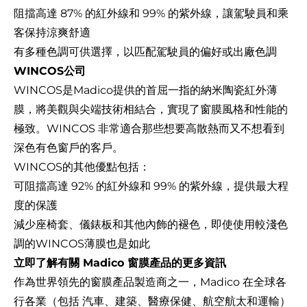
阻擋高達 87% 的紅外線和 99% 的紫外線，讓駕駛員和乘
客保持涼爽舒適
有多種色調可供選擇，以匹配駕駛員的偏好或出廠色調
WINCOS公司
WINCOS是Madico提供的首屈一指的納米陶瓷紅外薄
膜，將美觀與尖端技術相結合，實現了窗膜風格和性能的
極致。WINCOS 非常適合那些想要高散熱而又不想看到
深色有色窗戶的客戶。
WINCOS的其他優點
包括：
可阻擋高達 92% 的紅外線和 99% 的紫外線，提供最大程
度的保護
減少座椅套、儀錶板和其他內飾的褪色，即使使用較淺色
調的WINCOS薄膜也是如此
立即了解有關 Madico 窗膜產品的更多資訊
作為世界領先的窗膜產品製造商之一，Madico 在全球各
行各業（包括
汽車
、建築、醫療保健、航空航太和運輸）