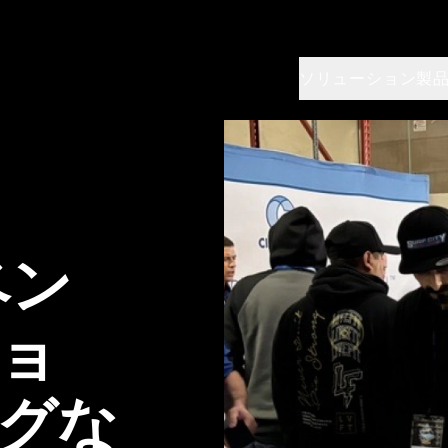
ソリューション
製
ベン
ョ
グな