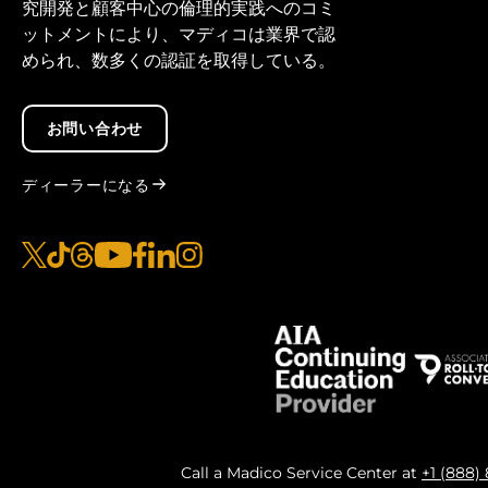
究開発と顧客中心の倫理的実践へのコミ
ットメントにより、マディコは業界で認
められ、数多くの認証を取得している。
お問い合わせ
ディーラーになる
x
ティクトク
糸
ユーチューブ
フェイスブック
リンクトイン
インスタグラム
Call a Madico Service Center at
+1 (888)