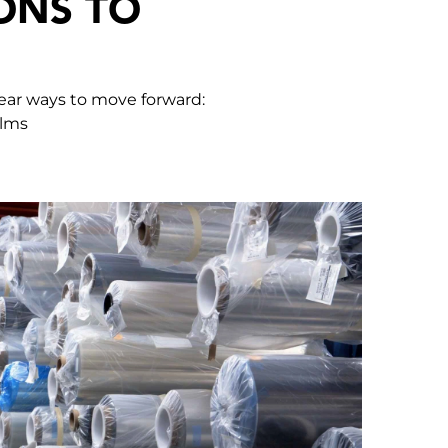
ONS TO
lear ways to move forward:
ilms