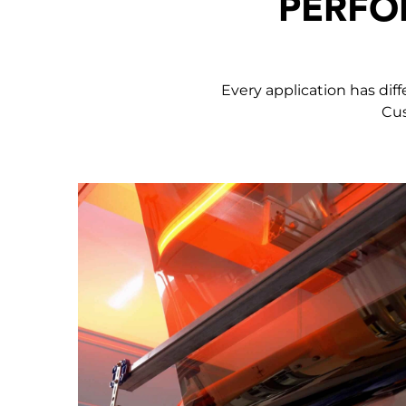
PERFO
Every application has dif
Cus