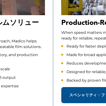
ルムソリュー
Production-R
When speed matters mos
ready for reliable, rep
proach, Madico helps
Ready for faster de
atable film solutions.
tory, and production
Made for broad appl
Reduces developmen
 scale
Designed for reliabl
ll output
Backed by proven fil
 expertise
スペシャリティ・フ