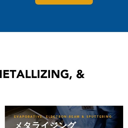
ETALLIZING, &
EVAPORATIVE, ELECTRON-BEAM & SPUTTERING
メタライジング