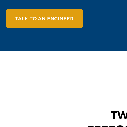
TALK TO AN ENGINEER
TW