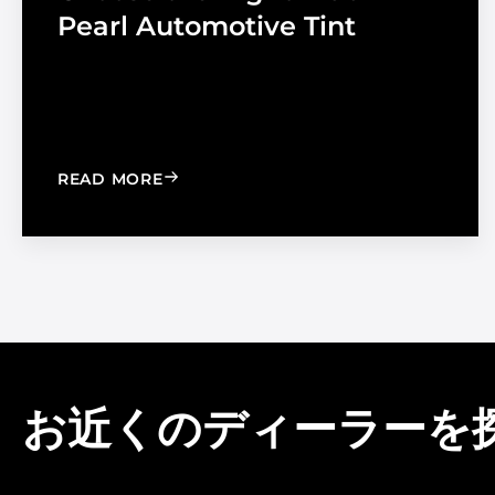
Pearl Automotive Tint
: CHOOSE THE RIGHT BLACK PEARL A
READ MORE
お近くのディーラーを