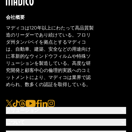
マディコ
会社概要
マディコは120年以上にわたって高品質製
造のリーダーであり続けている。フロリ
ダ州タンパベイを拠点とするマディコ
は、自動車、建築、安全などの用途向け
に革新的なウィンドウフィルムや特殊ソ
リューションを製造している。高度な研
究開発と顧客中心の倫理的実践へのコミ
ットメントにより、マディコは業界で認
められ、数多くの認証を取得している。
x
ティクトク
糸
ユーチューブ
フェイスブック
リンクトイン
インスタグラム
ソリューション
について