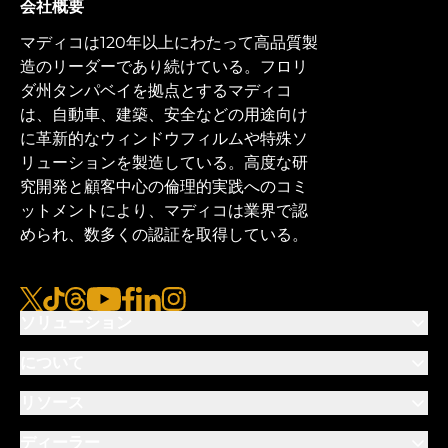
会社概要
マディコは120年以上にわたって高品質製
造のリーダーであり続けている。フロリ
ダ州タンパベイを拠点とするマディコ
は、自動車、建築、安全などの用途向け
に革新的なウィンドウフィルムや特殊ソ
リューションを製造している。高度な研
究開発と顧客中心の倫理的実践へのコミ
ットメントにより、マディコは業界で認
められ、数多くの認証を取得している。
x
ティクトク
糸
ユーチューブ
フェイスブック
リンクトイン
インスタグラム
ソリューション
について
リソース
ディーラー