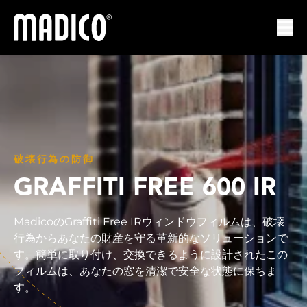
マディコ
ナビ
破壊行為の防御
GRAFFITI FREE 600 IR
MadicoのGraffiti Free IRウィンドウフィルムは、破壊
行為からあなたの財産を守る革新的なソリューションで
す。簡単に取り付け、交換できるように設計されたこの
フィルムは、あなたの窓を清潔で安全な状態に保ちま
す。