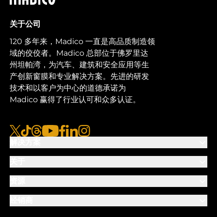
关于公司
120 多年来，Madico 一直是高品质制造领
域的佼佼者。Madico 总部位于佛罗里达
州坦帕湾，为汽车、建筑和安全应用等生
产创新窗膜和专业解决方案。先进的研发
技术和以客户为中心的道德承诺为
Madico 赢得了行业认可和众多认证。
x
tiktok
线程
视频
脸书
链接
图集
解决方案
关于
资源
经销商