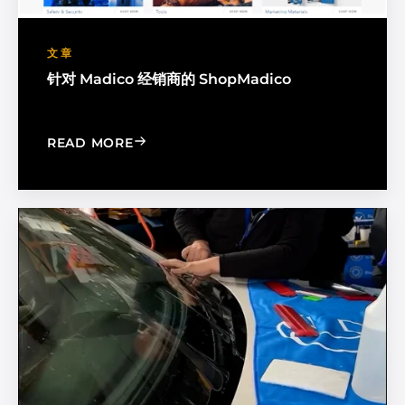
文章
针对 Madico 经销商的 ShopMadico
: SHOPMADICO FOR MADICO DEALER
READ MORE