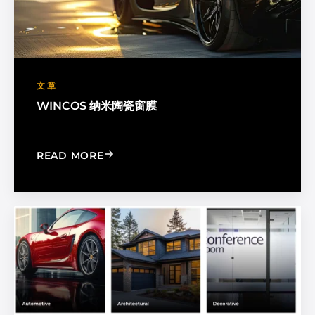
文章
WINCOS 纳米陶瓷窗膜
: WINCOS NANO-CERAMIC WINDOW F
READ MORE