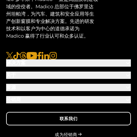
域的佼佼者。Madico 总部位于佛罗里达
州坦帕湾，为汽车、建筑和安全应用等生
产创新窗膜和专业解决方案。先进的研发
技术和以客户为中心的道德承诺为
Madico 赢得了行业认可和众多认证。
x
tiktok
线程
视频
脸书
链接
图集
解决方案
关于
资源
经销商
联系我们
成为经销商